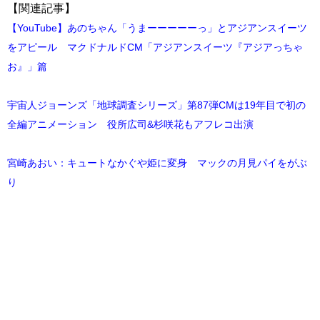
【関連記事】
【YouTube】あのちゃん「うまーーーーーっ」とアジアンスイーツ
をアピール マクドナルドCM「アジアンスイーツ『アジアっちゃ
お』」篇
宇宙人ジョーンズ「地球調査シリーズ」第87弾CMは19年目で初の
全編アニメーション 役所広司&杉咲花もアフレコ出演
宮崎あおい：キュートなかぐや姫に変身 マックの月見パイをがぶ
り