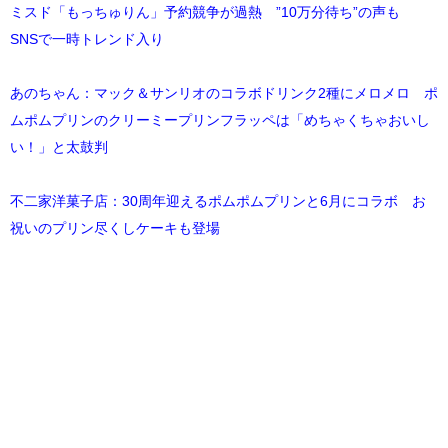
ミスド「もっちゅりん」予約競争が過熱 ”10万分待ち”の声も
SNSで一時トレンド入り
あのちゃん：マック＆サンリオのコラボドリンク2種にメロメロ ポ
ムポムプリンのクリーミープリンフラッペは「めちゃくちゃおいし
い！」と太鼓判
不二家洋菓子店：30周年迎えるポムポムプリンと6月にコラボ お
祝いのプリン尽くしケーキも登場