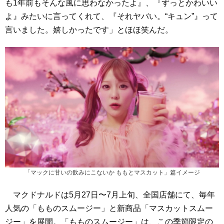
も1年前もそんな風に思わなかったよ』、『ずっとかわいい
よ』みたいに言ってくれて、『それヤバい。“キュン”』って
言いました。嬉しかったです」とほほ笑んだ。
「マックに甘いの飲みにこないか ももとマスカット」篇イメージ
マクドナルドは5月27日〜7月上旬、全国店舗にて、毎年
人気の「もものスムージー」と新商品「マスカットスムー
ジー」を展開。「もものスムージー」は、この季節限定の