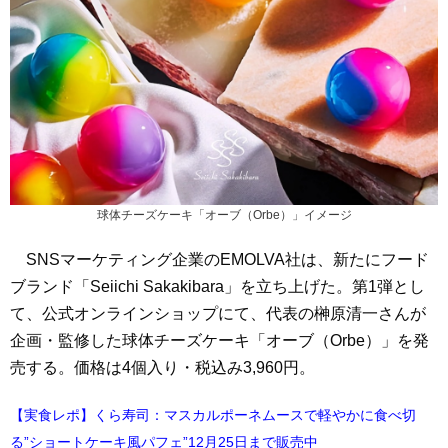
球体チーズケーキ「オーブ（Orbe）」イメージ
SNSマーケティング企業のEMOLVA社は、新たにフード
ブランド「Seiichi Sakakibara」を立ち上げた。第1弾とし
て、公式オンラインショップにて、代表の榊原清一さんが
企画・監修した球体チーズケーキ「オーブ（Orbe）」を発
売する。価格は4個入り・税込み3,960円。
【実食レポ】くら寿司：マスカルポーネムースで軽やかに食べ切
る”ショートケーキ風パフェ”12月25日まで販売中