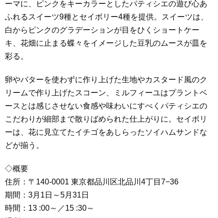
ーマに、ピンクをキーカラーとしたパティシエの遊び心あ
ふれるスイーツ9種とセイボリー4種を提供。スイーツは、
白からピンクのグラデーションが目をひくショートケー
キ、花畑に止まる蝶々をイメージした豆乳のムースが皿を
彩る。
卵やバターを使わずに作り上げた生地やカスタード風のク
リームで作り上げたスコーン、ミルフィーユはプラントベ
ースとは感じさせない食感や味わいにすべくパティシエの
こだわりが細部まで散りばめられた仕上がりに。セイボリ
ーは、花に見立てたイチゴをあしらったソイハムサンドな
どが揃う。
◇概要
住所：〒140-0001 東京都品川区北品川4丁目7−36
期間：3月1日～5月31日
時間：13 :00～／15 :30～