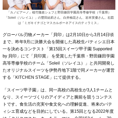
「カノビアーノ」植竹隆政シェフと野田鎌田学園高等専修学校（千葉県）
「Soleil（ソレイユ）」の豐田結莉さん、白井柚花さん、岩本実優さん。右図
は「ミガキイチゴとマスカルポーネアイスのティラミス」
グローバル刃物メーカー「貝印」は2月10日から3月14日頃
まで、昨年9月に決勝大会を開催した高校生パティシエ日本
一を決めるコンテスト「第15回スイーツ甲子園 Supported
by 貝印」にて「貝印賞」 を受賞した千葉県・野田鎌田学園
高等専修学校のチーム「Soleil（ソレイユ）」と共同開発し
たオリジナルスイーツを伊勢丹地下1階で同メーカーが運営
する「KITCHEN STAGE」にて提供する。
「スイーツ甲子園」は、同一高校の高校生が3人1チームと
なり、スイーツづくりのアイディアと腕前を競うコンテス
トです。食生活の充実や食文化への理解促進、将来のパテ
ィシエ育成などを目的にしている。第15回となる2022年度