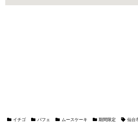
イチゴ
パフェ
ムースケーキ
期間限定
仙台