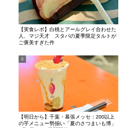
【実食レポ】白桃とアールグレイ合わせた
人、マジ天才 スタバの夏季限定タルトが
ご褒美すぎた件
【明日から】千葉・幕張メッセ：200以上
の芋メニュー勢揃い「夏のさつまいも博」