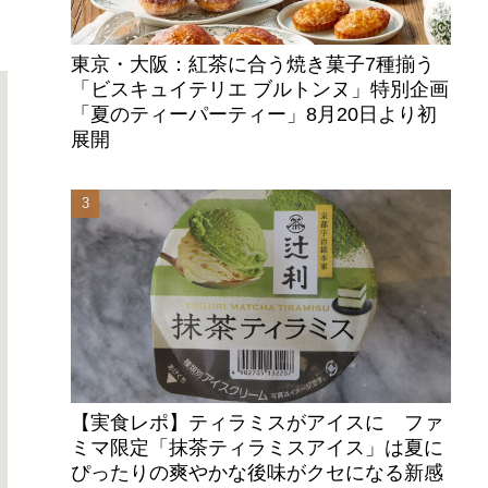
東京・大阪：紅茶に合う焼き菓子7種揃う
「ビスキュイテリエ ブルトンヌ」特別企画
「夏のティーパーティー」8月20日より初
展開
【実食レポ】ティラミスがアイスに ファ
ミマ限定「抹茶ティラミスアイス」は夏に
ぴったりの爽やかな後味がクセになる新感