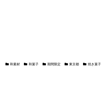
和素材
和菓子
期間限定
東京都
焼き菓子