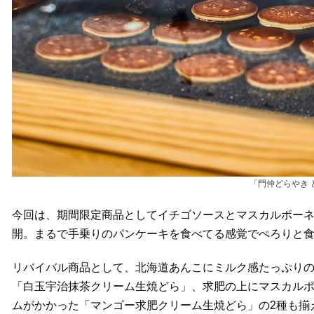
「門仲どらやき
今回は、期間限定商品としてイチゴソースとマスカルポー
開。まるで手乗りのパンケーキを食べてる感覚でぺろりと食
リバイバル商品として、北海道あんこにミルク感たっぷり
「白玉宇治抹茶クリーム生焼どら」、求肥の上にマスカル
ムがかかった「マンゴー求肥クリーム生焼どら」の2種も揃え