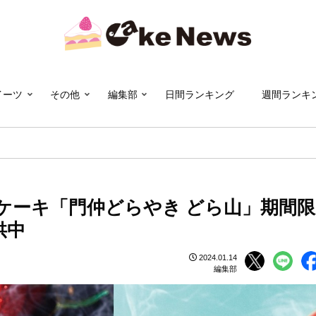
イーツ
その他
編集部
日間ランキング
週間ランキ
ケーキ「門仲どらやき どら山」期間限
供中
2024.01.14
編集部