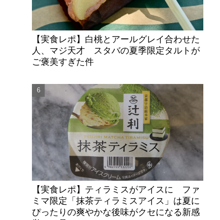
な
【実食レポ】白桃とアールグレイ合わせた
人、マジ天才 スタバの夏季限定タルトが
ご褒美すぎた件
【実食レポ】ティラミスがアイスに ファ
ミマ限定「抹茶ティラミスアイス」は夏に
ぴったりの爽やかな後味がクセになる新感