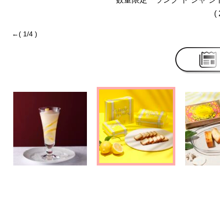
( 
←( 1/4 )