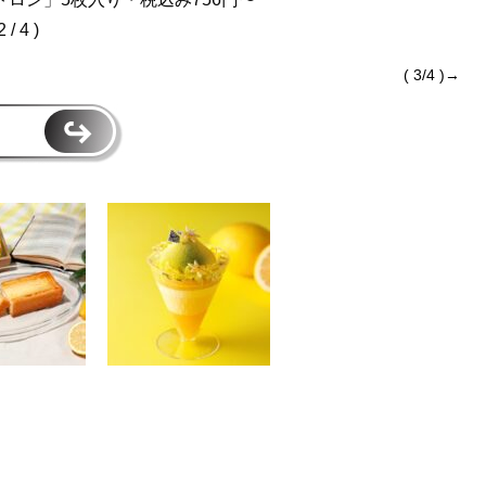
2 / 4 )
( 3/4 )→