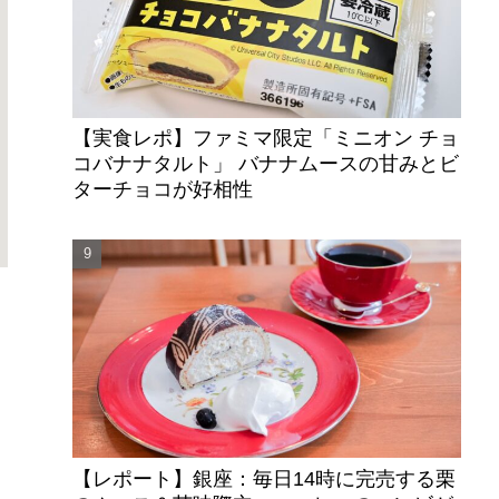
【実食レポ】ファミマ限定「ミニオン チョ
コバナナタルト」 バナナムースの甘みとビ
ターチョコが好相性
【レポート】銀座：毎日14時に完売する栗