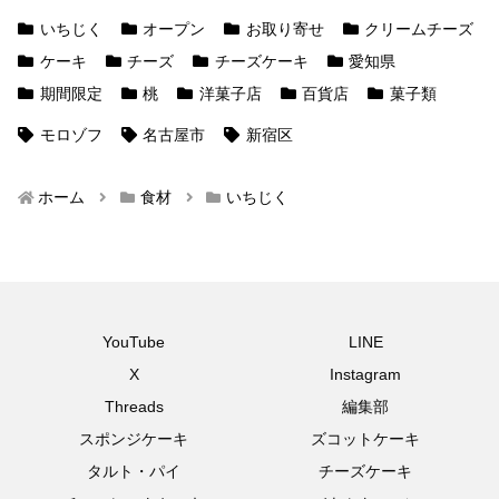
いちじく
オープン
お取り寄せ
クリームチーズ
ケーキ
チーズ
チーズケーキ
愛知県
期間限定
桃
洋菓子店
百貨店
菓子類
モロゾフ
名古屋市
新宿区
ホーム
食材
いちじく
YouTube
LINE
X
Instagram
Threads
編集部
スポンジケーキ
ズコットケーキ
タルト・パイ
チーズケーキ