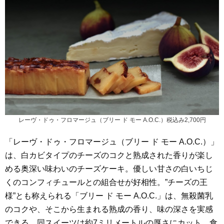
レーヴ・ドゥ・フロマージュ（ブリー ド モー A.O.C.）税込み2,700円
「レーヴ・ドゥ・フロマージュ（ブリー ド モー A.O.C.）」
は、白カビタイプのチーズのコクと熟成された香りが楽し
める奥深い味わいのチーズケーキ。優しい甘さの白いちじ
くのコンフィチュールとの組合せが好相性。”チーズの王
様”とも称えられる「ブリー ド モー A.O.C.」は、無殺菌乳
のコクや、そこから生まれる熟成の香り、味の深さを実感
できる。同スイーツは約7ミリメートルの厚さにカット。食