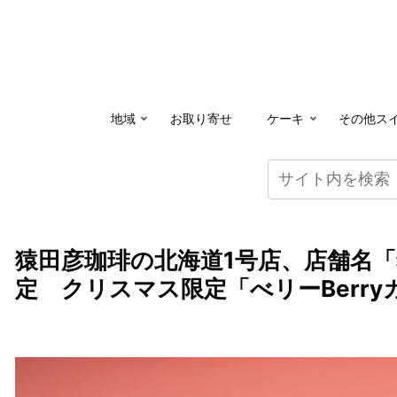
地域
お取り寄せ
ケーキ
その他ス
猿田彦珈琲の北海道1号店、店舗名「猿田
定 クリスマス限定「べリーBerr