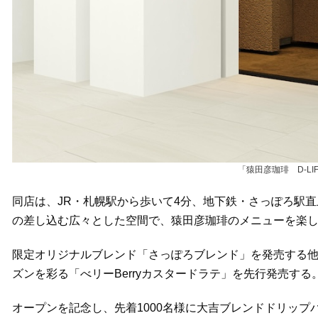
「猿田彦珈琲 D-LI
同店は、JR・札幌駅から歩いて4分、地下鉄・さっぽろ駅
の差し込む広々とした空間で、猿田彦珈琲のメニューを楽
限定オリジナルブレンド「さっぽろブレンド」を発売する
ズンを彩る「べリーBerryカスタードラテ」を先行発売する
オープンを記念し、先着1000名様に大吉ブレンドドリッ