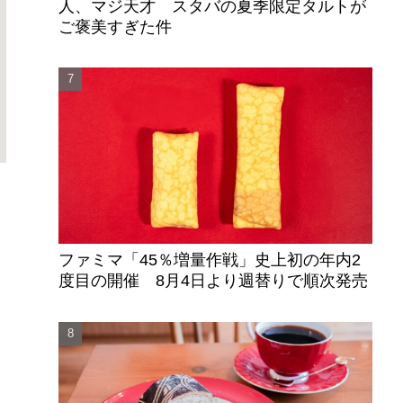
人、マジ天才 スタバの夏季限定タルトが
ご褒美すぎた件
ファミマ「45％増量作戦」史上初の年内2
度目の開催 8月4日より週替りで順次発売