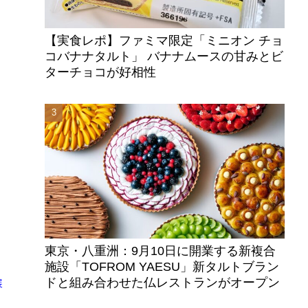
【実食レポ】ファミマ限定「ミニオン チョ
コバナナタルト」 バナナムースの甘みとビ
ターチョコが好相性
、
レ
東京・八重洲：9月10日に開業する新複合
施設「TOFROM YAESU」新タルトブラン
ドと組み合わせた仏レストランがオープン
展