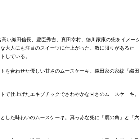
名高い織田信長、豊臣秀吉、真田幸村、徳川家康の兜をイメー
きな大人にも注目のスイーツに仕上がった。数に限りがあるた
ントしている。
ットを合わせた優しい甘さのムースケーキ。織田家の家紋「織
ートで仕上げたエキゾチックでさわやかな甘さのムースケーキ
りとした味わいのムースケーキ。真っ赤な兜に「鹿の角」と「