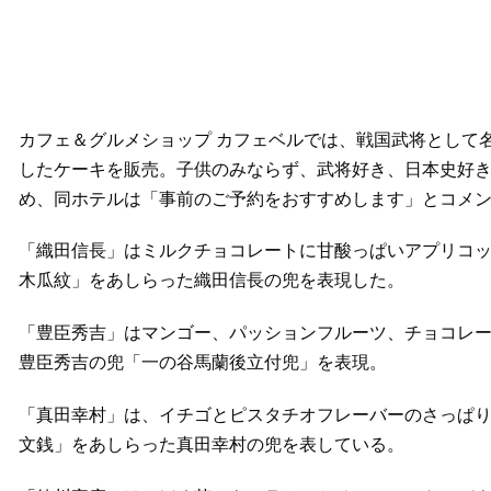
カフェ＆グルメショップ カフェベルでは、戦国武将として
したケーキを販売。子供のみならず、武将好き、日本史好
め、同ホテルは「事前のご予約をおすすめします」とコメ
「織田信長」はミルクチョコレートに甘酸っぱいアプリコ
木瓜紋」をあしらった織田信長の兜を表現した。
「豊臣秀吉」はマンゴー、パッションフルーツ、チョコレ
豊臣秀吉の兜「一の谷馬蘭後立付兜」を表現。
「真田幸村」は、イチゴとピスタチオフレーバーのさっぱ
文銭」をあしらった真田幸村の兜を表している。