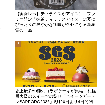
【実食レポ】ティラミスがアイスに ファ
ミマ限定「抹茶ティラミスアイス」は夏に
ぴったりの爽やかな後味がクセになる新感
覚の一品
ジ
田
。
六
史上最多50種のコラボケーキが集結 札幌
最大級のスイーツの祭典「スイーツガーデ
ンSAPPORO2026」8月20日より4日間開