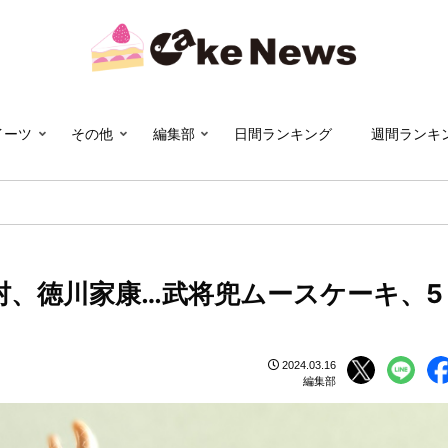
イーツ
その他
編集部
日間ランキング
週間ランキ
村、徳川家康…武将兜ムースケーキ、5
2024.03.16
編集部