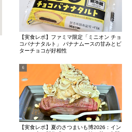
【実食レポ】ファミマ限定「ミニオン チョ
コバナナタルト」 バナナムースの甘みとビ
ターチョコが好相性
【実食レポ】夏のさつまいも博2026：イン