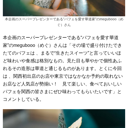
本企画のスーパープレゼンターである“パフェを愛す華道家”のmegubooo（め
ぐ）さん
本企画のスーパープレゼンターである“パフェを愛す華道
家”のmegubooo（めぐ）さんは「その場で盛り付けたでき
たてのパフェは 、まるで“生きたスイーツ”と言っていいほ
ど味わいや食感は格別なもの。見た目も華やかで個性あふ
れるその造形は華道と通じるものがあります。とくに今回
は 、関西初出店のお店や東京ではなかなか予約の取れない
お店など人気店が勢揃い！ 見て楽しい、食べておいしい
パフェを関西の皆さまにぜひ味わってもらいたいです」と
コメントしている。