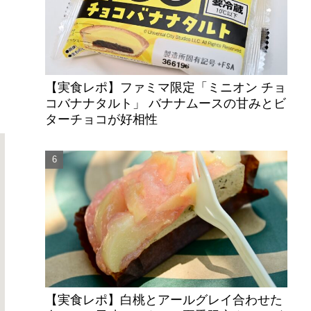
【実食レポ】ファミマ限定「ミニオン チョ
コバナナタルト」 バナナムースの甘みとビ
ターチョコが好相性
【実食レポ】白桃とアールグレイ合わせた