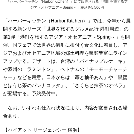
「ハーバーキッチン（Harbor Kitchen）」にて販売される「港町を旅するア
ジア・オセアニア～Spring～」税込み5,500円
「ハーバーキッチン（Harbor Kitchen）」では、今年から展
開する新シリーズ「世界を旅するグルメ紀行 港町周遊」の
第1弾「港町を旅するアジア・オセアニア～Spring～」を開
催。同フェアでは世界の港町に根付く食文化に着目し、ア
ジアおよびオセアニア地域の郷土料理を種類豊富にライン
アップする。デザートは、台湾の「パイナップルケーキ」
や豪州の「ラミントン」、ベトナムの「モーモーチャーチ
ャー」などを用意。日本からは「苺と柚子あん」や「黒蜜
とほうじ茶のパンナコッタ」、「さくらと抹茶のオペラ」
が登場する。予約受付中。
なお、いずれも仕入れ状況により、内容が変更される場
合あり。
【ハイアット リージェンシー 横浜】