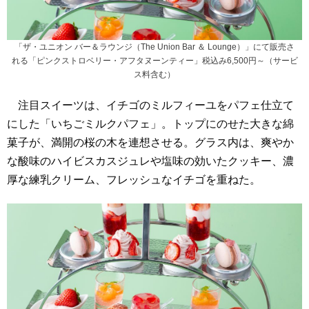
「ザ・ユニオン バー＆ラウンジ（The Union Bar ＆ Lounge）」にて販売さ
れる「ピンクストロベリー・アフタヌーンティー」税込み6,500円～（サービ
ス料含む）
注目スイーツは、イチゴのミルフィーユをパフェ仕立て
にした「いちごミルクパフェ」。トップにのせた大きな綿
菓子が、満開の桜の木を連想させる。グラス内は、爽やか
な酸味のハイビスカスジュレや塩味の効いたクッキー、濃
厚な練乳クリーム、フレッシュなイチゴを重ねた。