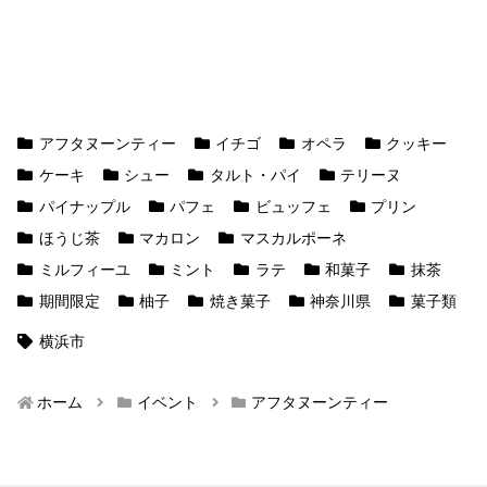
アフタヌーンティー
イチゴ
オペラ
クッキー
ケーキ
シュー
タルト・パイ
テリーヌ
パイナップル
パフェ
ビュッフェ
プリン
ほうじ茶
マカロン
マスカルポーネ
ミルフィーユ
ミント
ラテ
和菓子
抹茶
期間限定
柚子
焼き菓子
神奈川県
菓子類
横浜市
ホーム
イベント
アフタヌーンティー