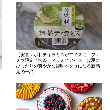
【実食レポ】ティラミスがアイスに ファ
ミマ限定「抹茶ティラミスアイス」は夏に
ぴったりの爽やかな後味がクセになる新感
覚の一品
を
ケ
シ