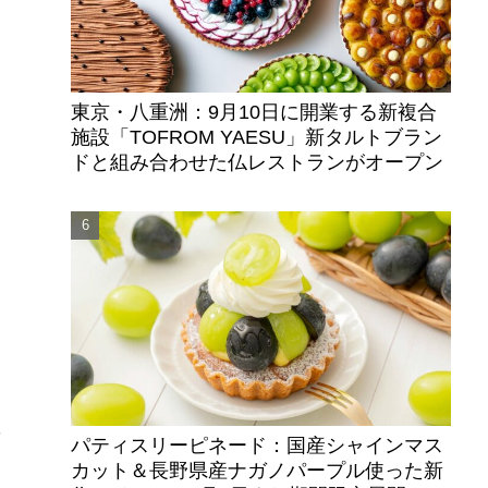
。
東京・八重洲：9月10日に開業する新複合
施設「TOFROM YAESU」新タルトブラン
ドと組み合わせた仏レストランがオープン
ベ
パティスリーピネード：国産シャインマス
カット＆長野県産ナガノパープル使った新