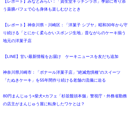
【レポート】みなとみらい：「資生堂キッチンラボ」季節に寄り添
う薬膳パフェで心も身体も楽しむひととき
【レポート】神奈川県・川崎区：「洋菓子 シブヤ」昭和30年から守
り続ける「とにかく柔らかいスポンジ生地」昔ながらのケーキ揃う
地元の洋菓子店
【LINE】甘い最新情報をお届け ケーキニュースを友だち追加
神奈川県川崎市：「ボナール洋菓子店」”絶滅危惧種”のスイーツ
「たぬきケーキ」を55年間作り続ける老舗の流儀に迫る
80円まんじゅう×柴犬×カフェ「杉並饅頭本舗」警視庁・外務省勤務
の店主がまんじゅう屋に転身したワケとは？