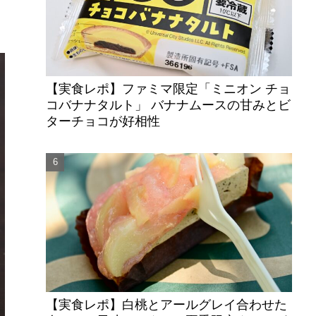
ン
【実食レポ】ファミマ限定「ミニオン チョ
コバナナタルト」 バナナムースの甘みとビ
ターチョコが好相性
【実食レポ】白桃とアールグレイ合わせた