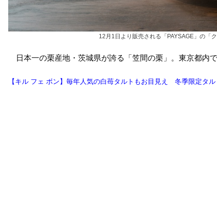
12月1日より販売される「PAYSAGE」の
日本一の栗産地・茨城県が誇る「笠間の栗」。東京都内で
【キル フェ ボン】毎年人気の白苺タルトもお目見え 冬季限定タルト