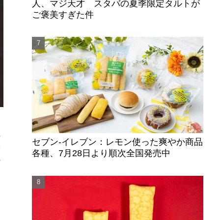
人、マジ天才 スタバの夏季限定タルトが
ご褒美すぎた件
上
セブン‐イレブン：レモン使った爽やか商品
い
各種、7月28日より順次全国発売中
の