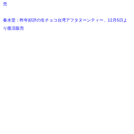
売
春水堂：昨年好評の生チョコ台湾アフタヌーンティー、12月5日よ
り復活販売