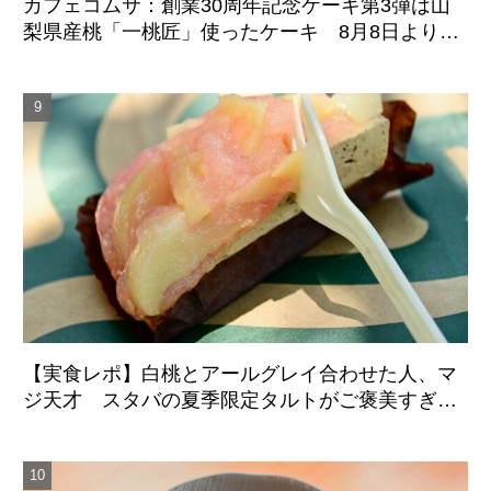
カフェコムサ：創業30周年記念ケーキ第3弾は山
梨県産桃「一桃匠」使ったケーキ 8月8日より期
間限定登場
【実食レポ】白桃とアールグレイ合わせた人、マ
ジ天才 スタバの夏季限定タルトがご褒美すぎた
件