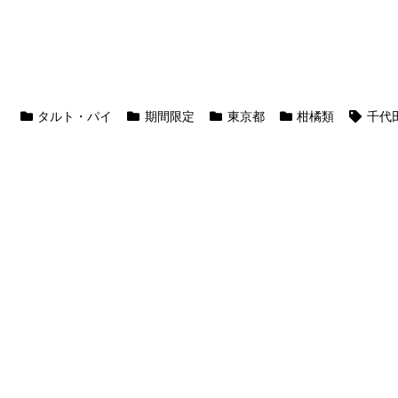
タルト・パイ
期間限定
東京都
柑橘類
千代