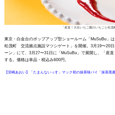
「産直！大住いちご園のいちごと松茂
東京・白金台のポップアップ型ショールーム「MuSuBu
松茂町 交流拠点施設マツシゲート」を開催。3月19〜20日
ーン」にて、3月27〜31日に「MuSuBu」で展開し、「
する。価格は単品・税込み600円。
【宮崎あおい】「たまんないっす」マック初の抹茶味パイ「抹茶黒