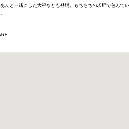
⽩あんと⼀緒にした大福なども登場。もちもちの求肥で包んで
だ。
ARE