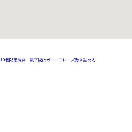
日10個限定展開 最下段はガトーフレーズ敷き詰める