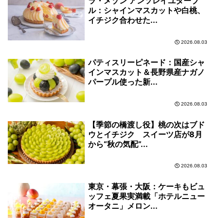
ラ・メゾン アンソレイユターブ
ル：シャインマスカットや白桃、
イチジク合わせた...
2026.08.03
パティスリーピネード：国産シャ
インマスカット＆長野県産ナガノ
パープル使った新...
2026.08.03
【季節の橋渡し役】桃の次はブド
ウとイチジク スイーツ店が8月
から“秋の気配”...
2026.08.03
東京・幕張・大阪：ケーキもビュ
ッフェ夏果実満載「ホテルニュー
オータニ」メロン...