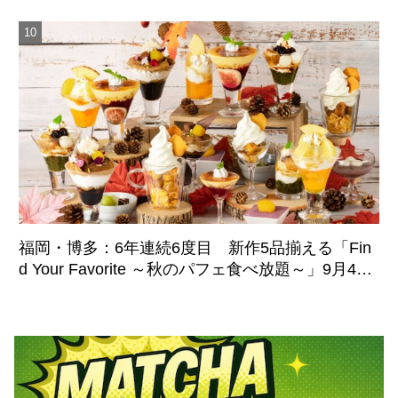
福岡・博多：6年連続6度目 新作5品揃える「Fin
d Your Favorite ～秋のパフェ食べ放題～」9月4日
より期間限定開催