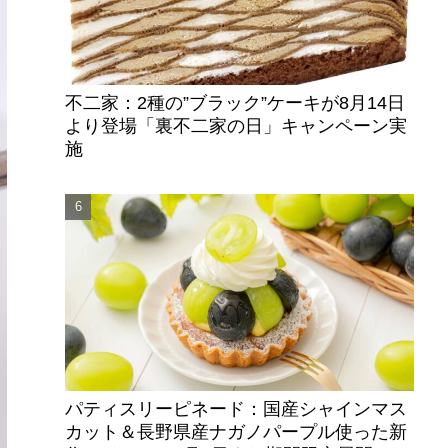
不二家：2種の”ブラック”ケーキが8月14日
より登場「裏不二家の日」キャンペーン実
施
パティスリーピネード：国産シャインマス
カット＆長野県産ナガノパープル使った新