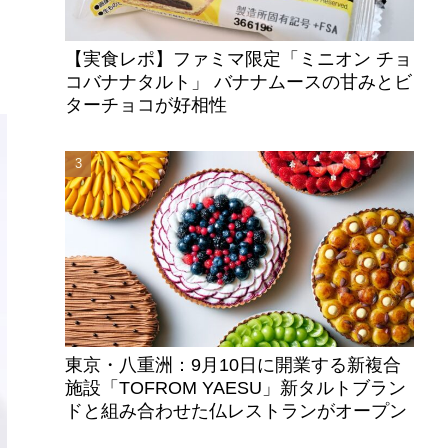
【実食レポ】ファミマ限定「ミニオン チョ
コバナナタルト」 バナナムースの甘みとビ
ターチョコが好相性
東京・八重洲：9月10日に開業する新複合
施設「TOFROM YAESU」新タルトブラン
ドと組み合わせた仏レストランがオープン