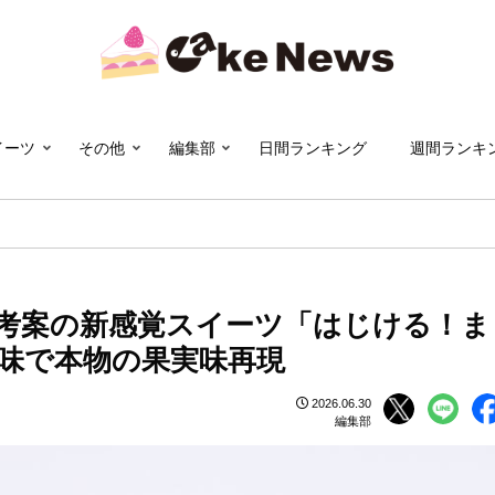
イーツ
その他
編集部
日間ランキング
週間ランキ
考案の新感覚スイーツ「はじける！ま
風味で本物の果実味再現
2026.06.30
編集部