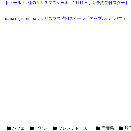
ドトール：2種のクリスマスケーキ、11月1日より予約受付スタート
nana’s green tea：クリスマス特別スイーツ「アップルパイパフェ
パフェ
プリン
フレンチトースト
千葉県
埼