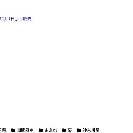
」11月1日より販売
玉県
期間限定
東京都
栗
神奈川県