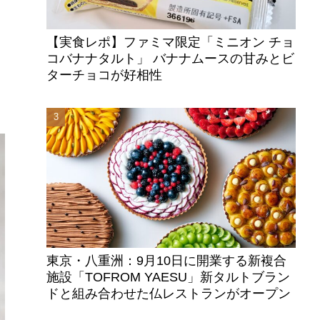
【実食レポ】ファミマ限定「ミニオン チョ
コバナナタルト」 バナナムースの甘みとビ
ターチョコが好相性
東京・八重洲：9月10日に開業する新複合
施設「TOFROM YAESU」新タルトブラン
ドと組み合わせた仏レストランがオープン