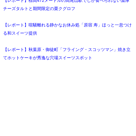
【レポート】標高472メートルの高尾山駅でしか食べられない濃厚
チーズタルトと期間限定の栗クグロフ
【レポート】喧騒離れる静かなお休み処「原宿 寿」ほっと一息つけ
る和スイーツ提供
【レポート】秋葉原・御徒町「フライング・スコッツマン」焼き立
てホットケーキが秀逸な穴場スイーツスポット