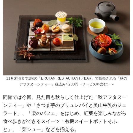
11月末頃まで1階の「ERUTAN RESTAURANT／BAR」で販売される「秋の
アフタヌーンティー」税込み4,280円（サービス料含む）〜
同館では今回、見た目も秋らしく仕上げた「秋アフタヌー
ンティー」や「さつま芋のブリュレパイと美山牛乳のジェ
ラート」、「栗のパフェ」をはじめ、紅葉を楽しみながら
食べ歩きができるスイーツ「有機スイートポテトそふ
と」、「栗シュー」などを揃える。