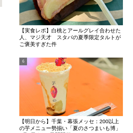
【実食レポ】白桃とアールグレイ合わせた
人、マジ天才 スタバの夏季限定タルトが
ご褒美すぎた件
【明日から】千葉・幕張メッセ：200以上
の芋メニュー勢揃い「夏のさつまいも博」