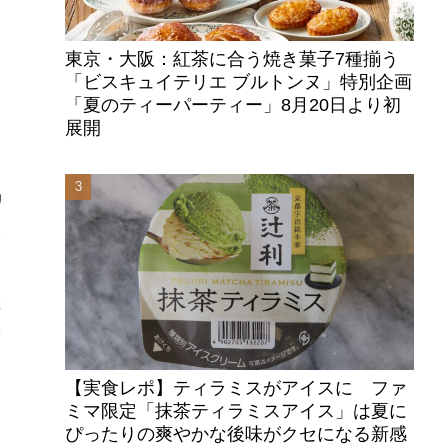
東京・大阪：紅茶に合う焼き菓子7種揃う
「ビスキュイテリエ ブルトンヌ」特別企画
「夏のティーパーティー」8月20日より初
展開
リ
様
産
添
ロ
【実食レポ】ティラミスがアイスに ファ
ミマ限定「抹茶ティラミスアイス」は夏に
ぴったりの爽やかな後味がクセになる新感