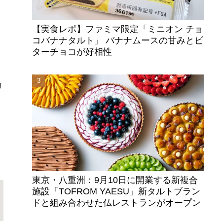
【実食レポ】ファミマ限定「ミニオン チョ
コバナナタルト」 バナナムースの甘みとビ
ターチョコが好相性
リ
東京・八重洲：9月10日に開業する新複合
施設「TOFROM YAESU」新タルトブラン
ドと組み合わせた仏レストランがオープン