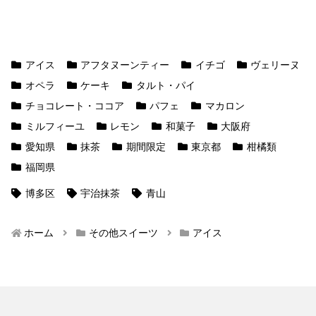
アイス
アフタヌーンティー
イチゴ
ヴェリーヌ
オペラ
ケーキ
タルト・パイ
チョコレート・ココア
パフェ
マカロン
ミルフィーユ
レモン
和菓子
大阪府
愛知県
抹茶
期間限定
東京都
柑橘類
福岡県
博多区
宇治抹茶
青山
ホーム
その他スイーツ
アイス