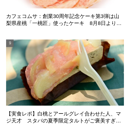
カフェコムサ：創業30周年記念ケーキ第3弾は山
梨県産桃「一桃匠」使ったケーキ 8月8日より期
間限定登場
【実食レポ】白桃とアールグレイ合わせた人、マ
ジ天才 スタバの夏季限定タルトがご褒美すぎた
件