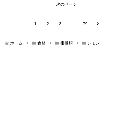
次のページ
1
…
2
3
79
ホーム
食材
柑橘類
レモン