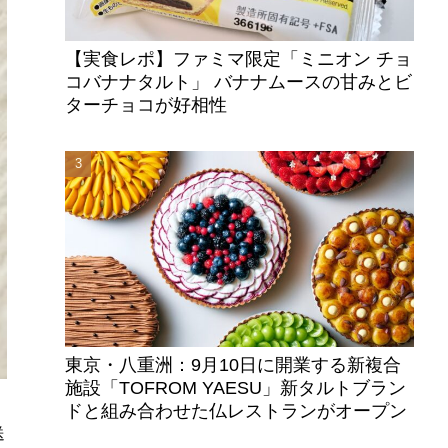
【実食レポ】ファミマ限定「ミニオン チョ
コバナナタルト」 バナナムースの甘みとビ
ターチョコが好相性
東京・八重洲：9月10日に開業する新複合
施設「TOFROM YAESU」新タルトブラン
ドと組み合わせた仏レストランがオープン
送