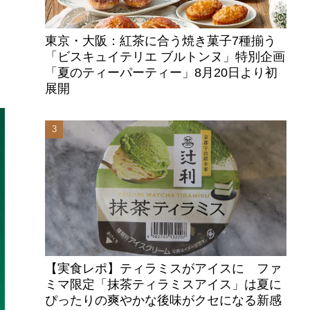
東京・大阪：紅茶に合う焼き菓子7種揃う
「ビスキュイテリエ ブルトンヌ」特別企画
夏
「夏のティーパーティー」8月20日より初
展開
【実食レポ】ティラミスがアイスに ファ
ミマ限定「抹茶ティラミスアイス」は夏に
ぴったりの爽やかな後味がクセになる新感