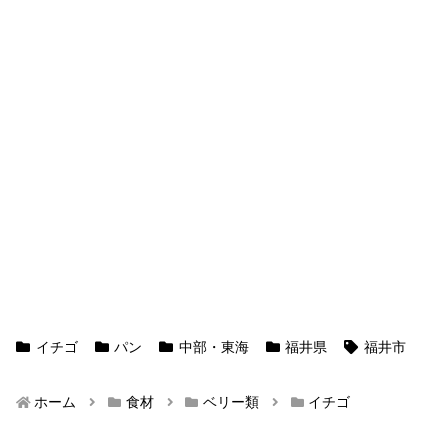
イチゴ
パン
中部・東海
福井県
福井市
ホーム
食材
ベリー類
イチゴ