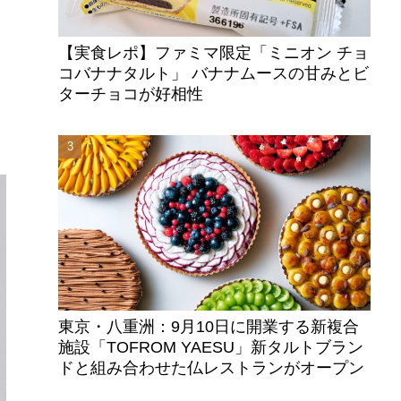
【実食レポ】ファミマ限定「ミニオン チョ
コバナナタルト」 バナナムースの甘みとビ
ターチョコが好相性
東京・八重洲：9月10日に開業する新複合
施設「TOFROM YAESU」新タルトブラン
ドと組み合わせた仏レストランがオープン