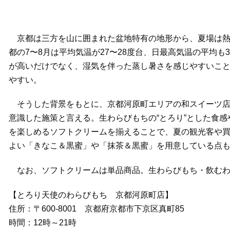
京都は三方を山に囲まれた盆地特有の地形から、夏場は熱
都の7〜8月は平均気温が27〜28度台、日最高気温の平均も
が高いだけでなく、湿気を伴った蒸し暑さを感じやすいこ
やすい。
そうした背景をもとに、京都河原町エリアの和スイーツ店
意識した施策と言える。生わらびもちの“とろり”とした食
を楽しめるソフトクリームを揃えることで、夏の観光客や
よい「きなこ＆黒蜜」や「抹茶＆黒蜜」を用意している点
なお、ソフトクリームは単品商品。生わらびもち・飲むわ
【とろり天使のわらびもち 京都河原町店】
住所：〒600-8001 京都府京都市下京区真町85
時間：12時～21時