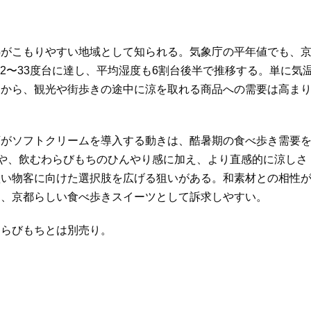
がこもりやすい地域として知られる。気象庁の平年値でも、
32〜33度台に達し、平均湿度も6割台後半で推移する。単に気
とから、観光や街歩きの途中に涼を取れる商品への需要は高ま
がソフトクリームを導入する動きは、酷暑期の食べ歩き需要
感や、飲むわらびもちのひんやり感に加え、より直感的に涼しさ
買い物客に向けた選択肢を広げる狙いがある。和素材との相性
も、京都らしい食べ歩きスイーツとして訴求しやすい。
らびもちとは別売り。