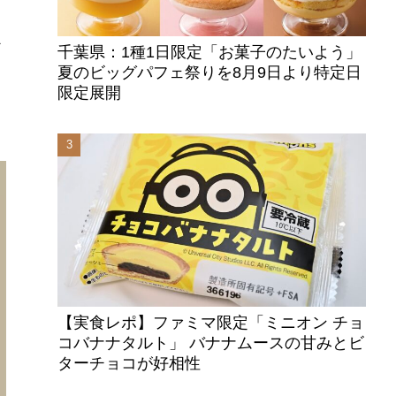
べ
千葉県：1種1日限定「お菓子のたいよう」
夏のビッグパフェ祭りを8月9日より特定日
限定展開
そ
【実食レポ】ファミマ限定「ミニオン チョ
コバナナタルト」 バナナムースの甘みとビ
ターチョコが好相性