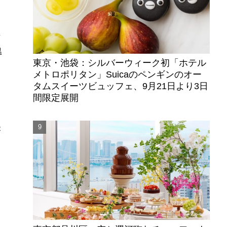
京
温
東京・池袋：シルバーウィーク初「ホテル
り
メトロポリタン」Suicaのペンギンのオー
タムスイーツビュッフェ、9月21日より3日
間限定展開
を
が