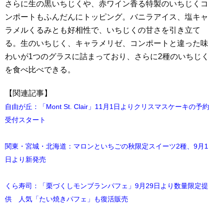
さらに生の黒いちじくや、赤ワイン香る特製のいちじくコ
ンポートもふんだんにトッピング。バニラアイス、塩キャ
ラメルくるみとも好相性で、いちじくの甘さを引き立て
る。生のいちじく、キャラメリゼ、コンポートと違った味
わいが1つのグラスに詰まっており、さらに2種のいちじく
を食べ比べできる。
【関連記事】
自由が丘：「Mont St. Clair」11月1日よりクリスマスケーキの予約
受付スタート
関東・宮城・北海道：マロンといちごの秋限定スイーツ2種、9月1
日より新発売
くら寿司：「栗づくしモンブランパフェ」9月29日より数量限定提
供 人気「たい焼きパフェ」も復活販売