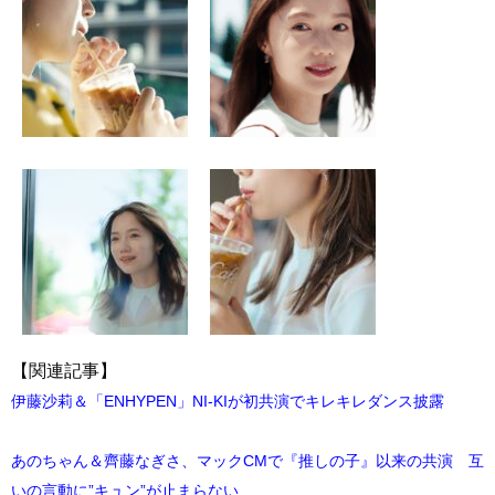
【関連記事】
伊藤沙莉＆「ENHYPEN」NI-KIが初共演でキレキレダンス披露
あのちゃん＆齊藤なぎさ、マックCMで『推しの子』以来の共演 互
いの言動に”キュン”が止まらない