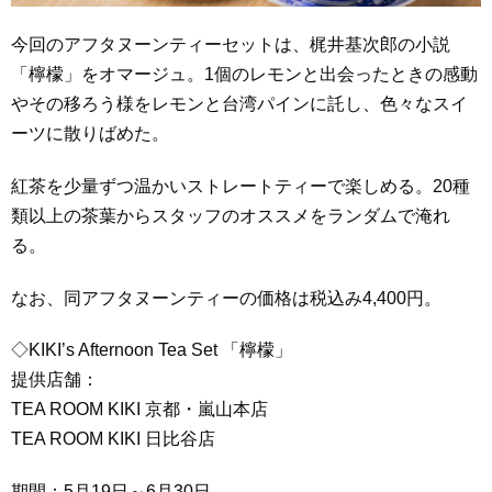
今回のアフタヌーンティーセットは、梶井基次郎の小説
「檸檬」をオマージュ。1個のレモンと出会ったときの感動
やその移ろう様をレモンと台湾パインに託し、色々なスイ
ーツに散りばめた。
紅茶を少量ずつ温かいストレートティーで楽しめる。20種
類以上の茶葉からスタッフのオススメをランダムで淹れ
る。
なお、同アフタヌーンティーの価格は税込み4,400円。
◇KIKI’s Afternoon Tea Set 「檸檬」
提供店舗：
TEA ROOM KIKI 京都・嵐山本店
TEA ROOM KIKI 日比谷店
期間：5月19日～6月30日