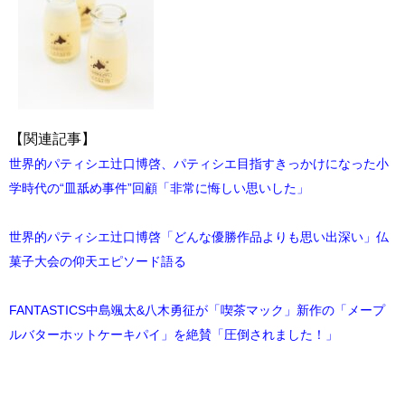
【関連記事】
世界的パティシエ辻口博啓、パティシエ目指すきっかけになった小
学時代の“皿舐め事件”回顧「非常に悔しい思いした」
世界的パティシエ辻口博啓「どんな優勝作品よりも思い出深い」仏
菓子大会の仰天エピソード語る
FANTASTICS中島颯太&八木勇征が「喫茶マック」新作の「メープ
ルバターホットケーキパイ」を絶賛「圧倒されました！」