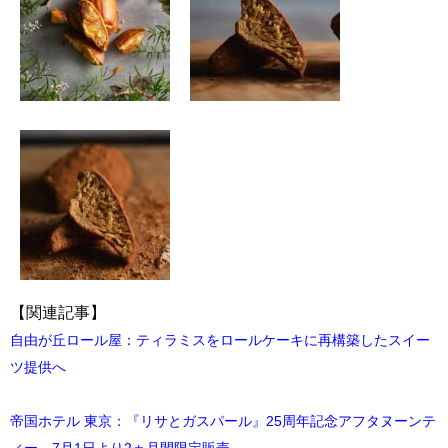
【関連記事】
自由が丘ロール屋：ティラミスをロールケーキに再構築したスイー
ツ提供へ
帝国ホテル 東京：『リサとガスパール』25周年記念アフタヌーンテ
ィー、7月1日より2ヵ月間限定販売