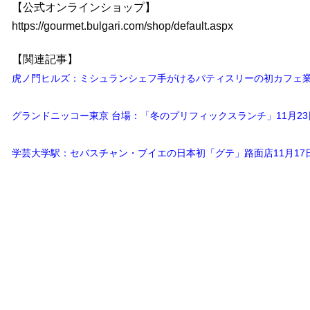
【公式オンラインショップ】
https://gourmet.bulgari.com/shop/default.aspx
【関連記事】
虎ノ門ヒルズ：ミシュランシェフ手がけるパティスリーの初カフェ業
グランドニッコー東京 台場：「冬のプリフィックスランチ」11月2
学芸大学駅：セバスチャン・ブイエの日本初「グテ」路面店11月1