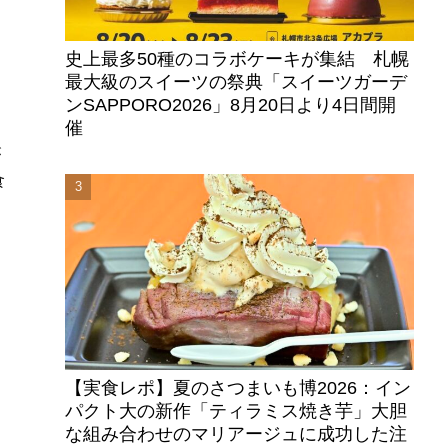
史上最多50種のコラボケーキが集結 札幌
最大級のスイーツの祭典「スイーツガーデ
ンSAPPORO2026」8月20日より4日間開
催
が
食
を
月
【実食レポ】夏のさつまいも博2026：イン
パクト大の新作「ティラミス焼き芋」大胆
な組み合わせのマリアージュに成功した注