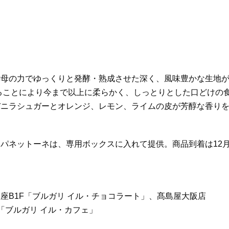
酵母の力でゆっくりと発酵・熟成させた深く、風味豊かな生地
げることにより今まで以上に柔らかく、しっとりとした口どけの
バニラシュガーとオレンジ、レモン、ライムの皮が芳醇な香り
パネットーネは、専用ボックスに入れて提供。商品到着は12
銀座B1F「ブルガリ イル・チョコラート」、髙島屋大阪店
 「ブルガリ イル・カフェ」