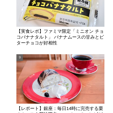
【実食レポ】ファミマ限定「ミニオン チョ
コバナナタルト」 バナナムースの甘みとビ
ターチョコが好相性
【レポート】銀座：毎日14時に完売する栗