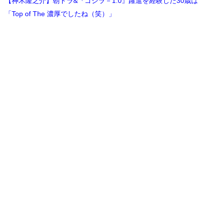
【神木隆之介】朝ドラ&『ゴジラ－1.0』躍進を経験した30歳は
「Top of The 濃厚でしたね（笑）」