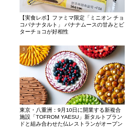
【実食レポ】ファミマ限定「ミニオン チョ
コバナナタルト」 バナナムースの甘みとビ
ターチョコが好相性
東京・八重洲：9月10日に開業する新複合
施設「TOFROM YAESU」新タルトブラン
ドと組み合わせた仏レストランがオープン