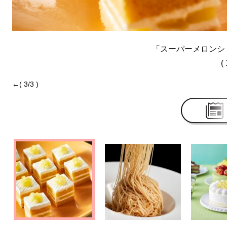
「スーパーメロンシ
( 
←( 3/3 )