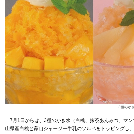
3種のか
7月1日からは、3種のかき氷（白桃、抹茶あんみつ、マン
山県産白桃と蒜山ジャージー牛乳のソルベをトッピングし