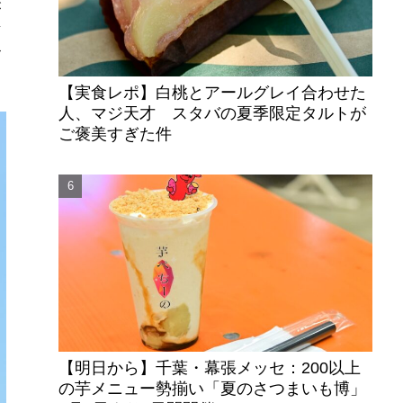
が
変
ビ
【実食レポ】白桃とアールグレイ合わせた
人、マジ天才 スタバの夏季限定タルトが
ご褒美すぎた件
【明日から】千葉・幕張メッセ：200以上
の芋メニュー勢揃い「夏のさつまいも博」