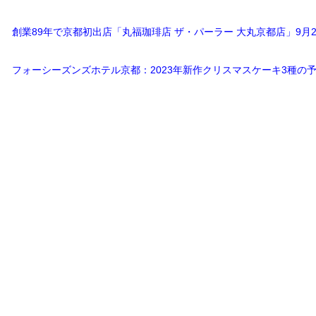
創業89年で京都初出店「丸福珈琲店 ザ・パーラー ⼤丸京都店」9月
フォーシーズンズホテル京都：2023年新作クリスマスケーキ3種の予