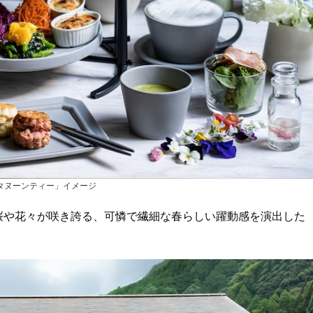
タヌーンティー」イメージ
の桜や花々が咲き誇る、可憐で繊細な春らしい躍動感を演出した