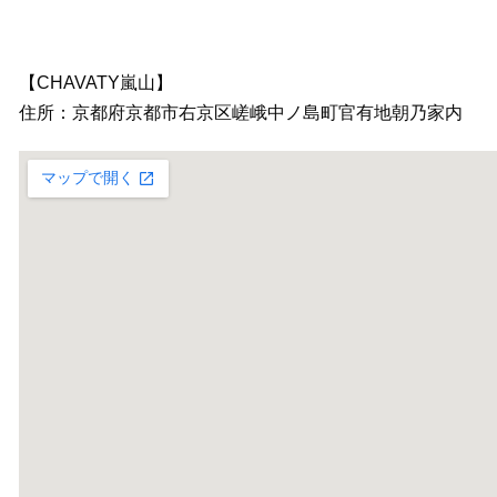
【CHAVATY嵐山】
住所：京都府京都市右京区嵯峨中ノ島町官有地朝乃家内