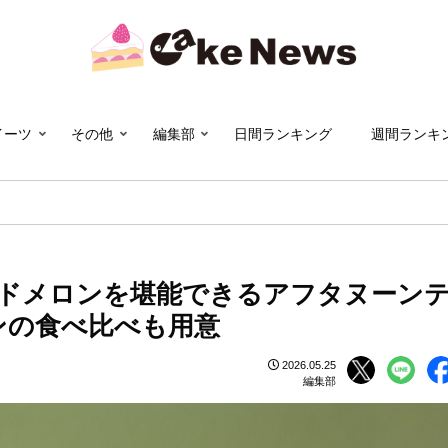
イーツ
その他
編集部
日間ランキング
週間ランキ
ドメロンを堪能できるアフタヌーン
ンの食べ比べも用意
2026.05.25
編集部