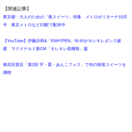
【関連記事】
東京都：大人のための「夜スイーツ」特集 メトロポリターナ10月
号 東京メトロなど53駅で配布中
【YouTube】伊藤沙莉&「ENHYPEN」NI-KIがキレキレダンス披
露 マクドナルド新CM「キレキレ収穫祭」篇
東武百貨店「第2回 芋・栗・あんこフェス」で旬の味覚スイーツを
満喫