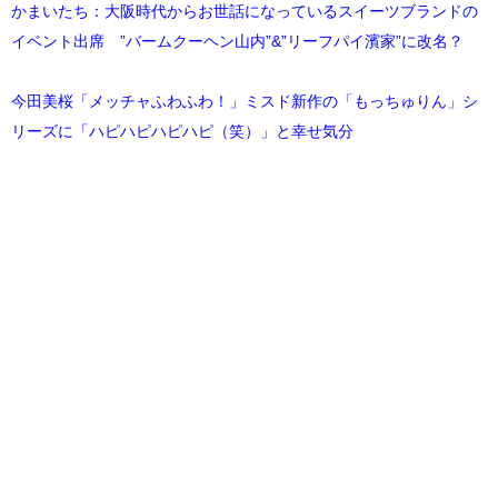
かまいたち：大阪時代からお世話になっているスイーツブランドの
イベント出席 ”バームクーヘン山内”&”リーフパイ濱家”に改名？
今田美桜「メッチャふわふわ！」ミスド新作の「もっちゅりん」シ
リーズに「ハピハピハピハピ（笑）」と幸せ気分