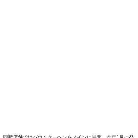
同新店舗ではバウムクーヘンをメインに展開。今年1月に発